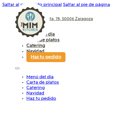
Saltar al contenido principal
Saltar al pie de página
P.º de Sagasta, 78, 50006 Zaragoza
976 961 681
Menú del día
Carta de platos
Catering
Navidad
Haz tu pedido
Menú del día
Carta de platos
Catering
Navidad
Haz tu pedido