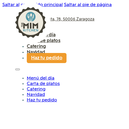
Saltar al contenido principal
Saltar al pie de página
P.º de Sagasta, 78, 50006 Zaragoza
976 961 681
Menú del día
Carta de platos
Catering
Navidad
Haz tu pedido
Menú del día
Carta de platos
Catering
Navidad
Haz tu pedido